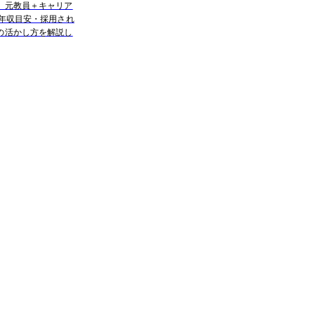
。元教員＋キャリア
・年収目安・採用され
の活かし方を解説し