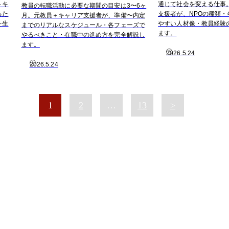
＋キ
通じて社会を変える仕事
教員の転職活動に必要な期間の目安は3〜6ヶ
るた
支援者が、NPOの種類
月。元教員＋キャリア支援者が、準備〜内定
を生
やすい人材像・教員経験
までのリアルなスケジュール・各フェーズで
ます。
やるべきこと・在職中の進め方を完全解説し
ます。
2026.5.24
2026.5.24
1
2
…
13
>