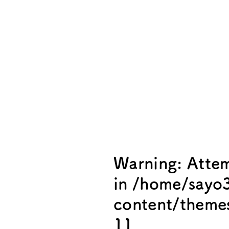
Warning
: Atte
in
/home/sayo3
content/theme
11