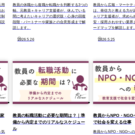
活用
教員の休職から復職か転職かを判断する3つの
教員から広報・マーケテ
のお
軸。元教員＋キャリア支援者が、休んでいる
は、発信力と教える力が
税制
間に考えたいキャリアの選択肢・心身の回復
ャリア支援者が、求めら
解説
段階・パートナーや家族との合意形成まで解
安・採用されやすい業界
説します。
ードマップを解説します
2026.5.26
2026.5.25
｜家
教員の転職活動に必要な期間は？｜準
教員からNPO・NG
備から内定までのリアルなスケジュー
で社会を変える仕事
ル
う気
教員からNPO・NGOへ