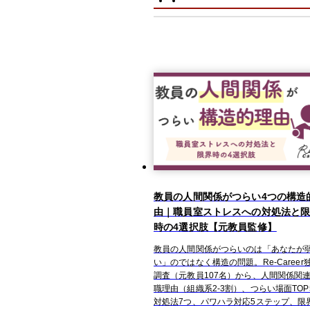
教員の人間関係がつらい4つの構造
由｜職員室ストレスへの対処法と
時の4選択肢【元教員監修】
教員の人間関係がつらいのは「あなたが
い」のではなく構造の問題。Re-Career
調査（元教員107名）から、人間関係関
職理由（組織系2-3割）、つらい場面TOP
対処法7つ、パワハラ対応5ステップ、限