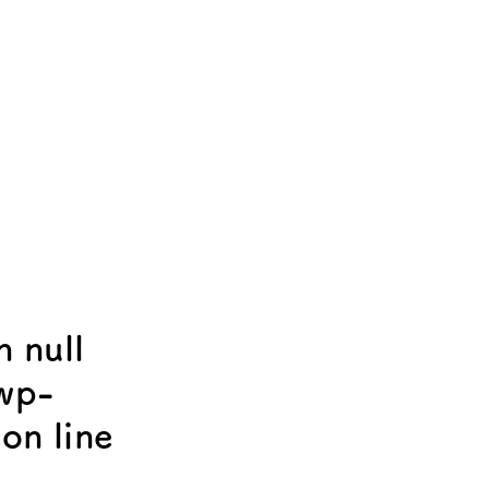
n null
/wp-
on line