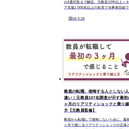
の4選択肢まで解説。元教員10年以上＋
ア支援1,000名以上の知見で当事者目線
2026.5.28
教員の転職、後悔する人としない
違い｜元教員107名調査が示す最初
ヶ月のリアリティショックと乗り
方【元教員監修】
教員から転職して後悔しないために、最初
ヶ月で感じるリアリティショックの正体