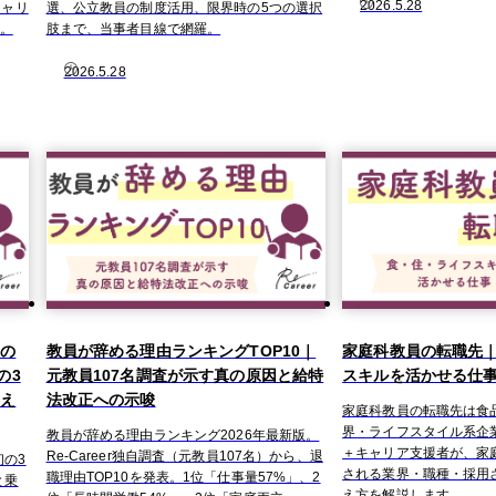
2026.5.28
キャリ
選、公立教員の制度活用、限界時の5つの選択
で。
肢まで、当事者目線で網羅。
2026.5.28
人の
教員が辞める理由ランキングTOP10｜
家庭科教員の転職先
の3
元教員107名調査が示す真の原因と給特
スキルを活かせる仕
越え
法改正への示唆
家庭科教員の転職先は食
界・ライフスタイル系企
教員が辞める理由ランキング2026年最新版。
＋キャリア支援者が、家
Re-Career独自調査（元教員107名）から、退
の3
される業界・職種・採用
職理由TOP10を発表。1位「仕事量57%」、2
と乗
え方を解説します。