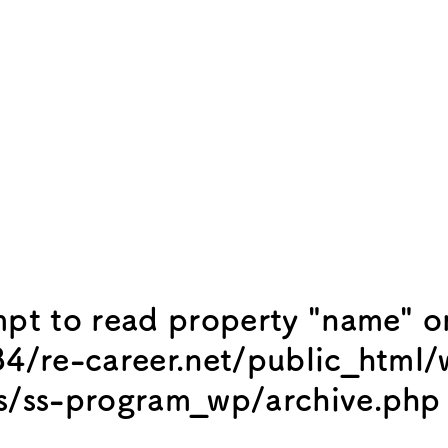
mpt to read property "name" o
4/re-career.net/public_html
s/ss-program_wp/archive.php