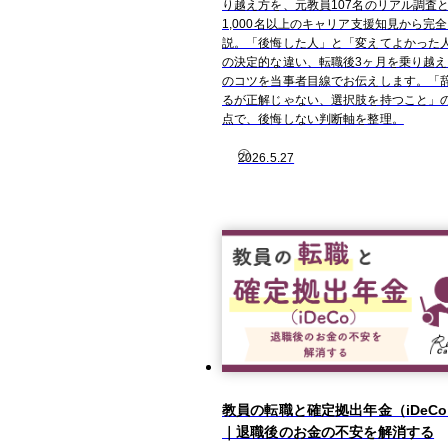
り越え方を、元教員107名のリアル調査
1,000名以上のキャリア支援知見から完
説。「後悔した人」と「変えてよかった
の決定的な違い、転職後3ヶ月を乗り越え
のコツを当事者目線でお伝えします。「
るが正解じゃない、選択肢を持つこと」
点で、後悔しない判断軸を整理。
2026.5.27
教員の転職と確定拠出年金（iDeC
｜退職後のお金の不安を解消する