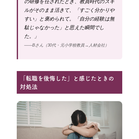
の研修を任されたとき、教員時代のスキ
ルがそのまま活きて、「すごく分かりや
すい」と褒められて。「自分の経験は無
駄じゃなかった」と思えた瞬間でし
た。」
——Bさん（30代・元小学校教員→人材会社）
「転職を後悔した」と感じたときの
対処法