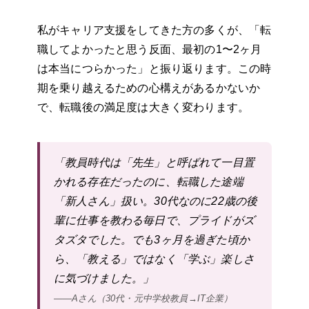
私がキャリア支援をしてきた方の多くが、「転
職してよかったと思う反面、最初の1〜2ヶ月
は本当につらかった」と振り返ります。この時
期を乗り越えるための心構えがあるかないか
で、転職後の満足度は大きく変わります。
「教員時代は「先生」と呼ばれて一目置
かれる存在だったのに、転職した途端
「新人さん」扱い。30代なのに22歳の後
輩に仕事を教わる毎日で、プライドがズ
タズタでした。でも3ヶ月を過ぎた頃か
ら、「教える」ではなく「学ぶ」楽しさ
に気づけました。」
——Aさん（30代・元中学校教員→IT企業）