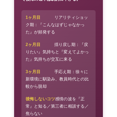
1ヶ月目
リアリティショッ
ク期：『こんなはずじゃなかっ
た』が頻発する
2ヶ月目
揺り戻し期：『戻
りたい』気持ちと『変えてよかっ
た』気持ちが交互に来る
3ヶ月目
手応え期：徐々に
新環境に馴染み、教員時代との比
較から脱却
後悔しないコツ
感情の波を『正
常』と知る／第三者に相談する／
焦らない