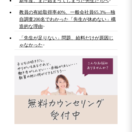
新年度、また始まってしまった先生たちへ
教員の有給取得率40%、一般会社員65.3%—独
自調査200名でわかった「先生が休めない」構
造的な理由
「先生が足りない」問題、給料だけが原因じ
ゃなかった