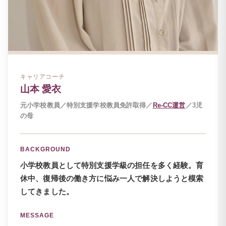
キャリアコーチ
山本 愛衣
元小学校教員／特別支援学校教員免許取得／
Re-CC運営
／3児
の母
BACKGROUND
小学校教員として特別支援学級の担任を多く経験。育
休中、復帰後の働き方に悩み一人で解決しようと模索
してきました。
MESSAGE