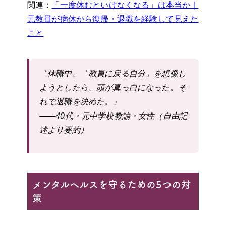
関連：
「一度休むといけなくなる」は本当か｜
元教員が病休から復帰・退職を経験して見えた
こと
「休職中、「教員に戻る自分」を想像し
ようとしたら、頭が真っ白になった。そ
れで退職を決めた。」
——40代・元中学校教諭・女性（自由記
述より要約）
メンタルヘルスを守るための5つの対
策