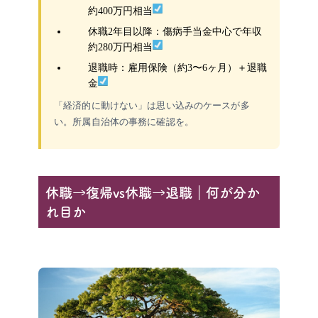
約400万円相当
休職2年目以降：傷病手当金中心で年収
約280万円相当
退職時：雇用保険（約3〜6ヶ月）＋退職
金
「経済的に動けない」は思い込みのケースが多
い。所属自治体の事務に確認を。
休職→復帰vs休職→退職｜何が分か
れ目か