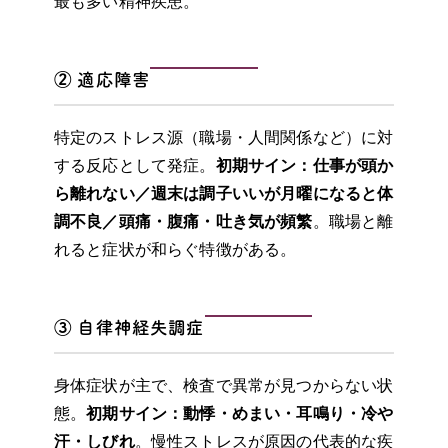
最も多い精神疾患。
② 適応障害
特定のストレス源（職場・人間関係など）に対
する反応として発症。
初期サイン：仕事が頭か
ら離れない／週末は調子いいが月曜になると体
調不良／頭痛・腹痛・吐き気が頻繁
。職場と離
れると症状が和らぐ特徴がある。
③ 自律神経失調症
身体症状が主で、検査で異常が見つからない状
態。
初期サイン：動悸・めまい・耳鳴り・冷や
汗・しびれ
。慢性ストレスが原因の代表的な疾