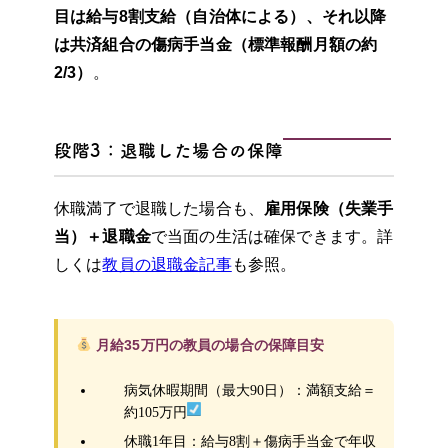
目は給与8割支給（自治体による）、それ以降
は共済組合の傷病手当金（標準報酬月額の約
2/3）
。
段階3：退職した場合の保障
休職満了で退職した場合も、
雇用保険（失業手
当）＋退職金
で当面の生活は確保できます。詳
しくは
教員の退職金記事
も参照。
月給35万円の教員の場合の保障目安
病気休暇期間（最大90日）：満額支給＝
約105万円
休職1年目：給与8割＋傷病手当金で年収