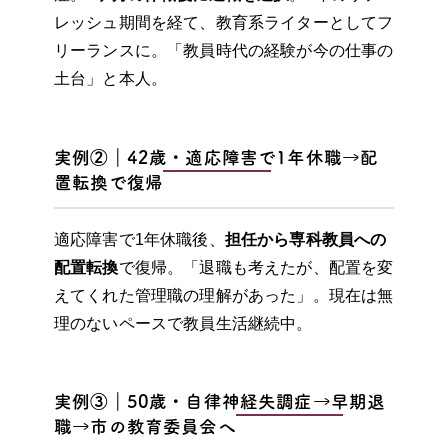
レッシュ期間を経て、教育系ライターとしてフ
リーランスに。「教員時代の経験が今の仕事の
土台」と本人。
実例②｜42歳・適応障害で1年休職→配
置転換で復帰
適応障害で1年休職後、
担任から専科教員への
配置転換
で復帰。「退職も考えたが、配置を変
えてくれた管理職の理解があった」。現在は無
理のないペースで教員生活継続中。
実例③｜50歳・自律神経失調症→早期退
職→市の教育委員会へ