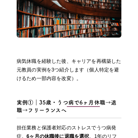
病気休職を経験した後、キャリアを再構築した
元教員の実例を3つ紹介します（個人特定を避
けるため一部内容を改変）。
実例①｜35歳・うつ病で6ヶ月休職→退
職→フリーランスへ
担任業務と保護者対応のストレスでうつ病発
症。
6ヶ月の休職後に退職を選択
。1年のリフ