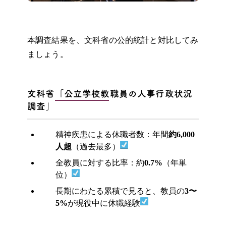
本調査結果を、文科省の公的統計と対比してみ
ましょう。
文科省「公立学校教職員の人事行政状況
調査」
精神疾患による休職者数：年間
約6,000
人超
（過去最多）
全教員に対する比率：約
0.7%
（年単
位）
長期にわたる累積で見ると、教員の
3〜
5%
が現役中に休職経験