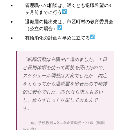
管理職への相談は、遅くとも退職希望の3
ヶ月前までに行う
退職届の提出先は、市区町村の教育委員会
（公立の場合）
有給消化の計画を早めに立てる
「転職活動は在職中に進めました。土日
と長期休暇を使って面接を受けたので、
スケジュール調整は大変でしたが、内定
をもらってから退職届を出せたので精神
的に安心でした。20代なら求人も多い
し、焦らずじっくり探して大丈夫で
す。」
——元小学校教員→SaaS企業勤務・27歳（転職
時26歳）