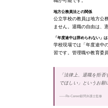
職が可能です。
地方公務員法との関係
公立学校の教員は地方公
ません。退職の自由は、
「年度途中は辞められない」は
学校現場では「年度途中
習です。管理職や教育委
「法律上、退職を拒否
でほしい」というお願
——Re-Career顧問弁護士監修