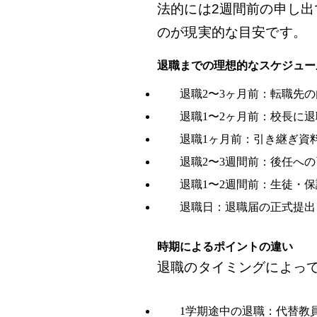
法的には2週間前の申し
のが現実的な目安です。
退職までの理想的なスケジュー
退職2〜3ヶ月前：転職先
退職1〜2ヶ月前：校長に
退職1ヶ月前：引き継ぎ資
退職2〜3週間前：後任へ
退職1〜2週間前：生徒・
退職日：退職届の正式提出
時期によるポイントの違い
退職のタイミングによっ
1学期途中の退職：代替教