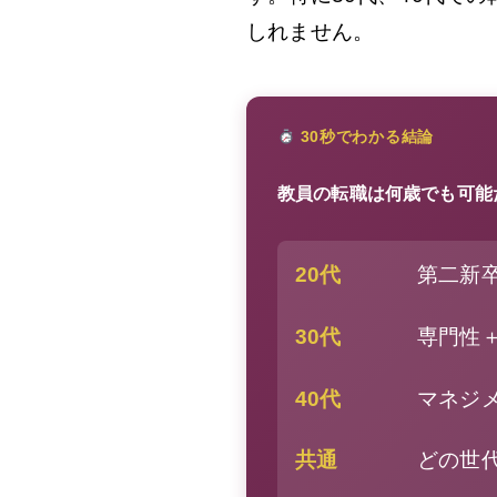
しれません。
30秒でわかる結論
教員の転職は何歳でも可能だ
20代
第二新
30代
専門性
40代
マネジ
共通
どの世