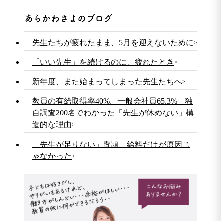
あらかわさよのブログ
先生たちが疲れたまま、5月を迎えないために
「いい先生」を続けるのに、疲れたとき
新年度、また始まってしまった先生たちへ
教員の有給取得率40%、一般会社員65.3%—独
自調査200名でわかった「先生が休めない」構
造的な理由
「先生が足りない」問題、給料だけが原因じ
ゃなかった