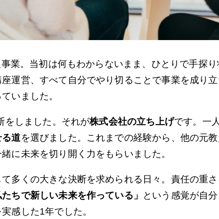
個人事業。当初は何もわからないまま、ひとりで手探
講座運営、すべて自分でやり切ることで事業を成り立
っていました。
決断をしました。それが
株式会社の立ち上げ
です。一
せる道
を選びました。これまでの経験から、他の元教
一緒に未来を切り開く力をもらいました。
して多くの大きな決断を求められる日々。責任の重さ
私たちで新しい未来を作っている」
という感覚が自分
実感した1年でした。